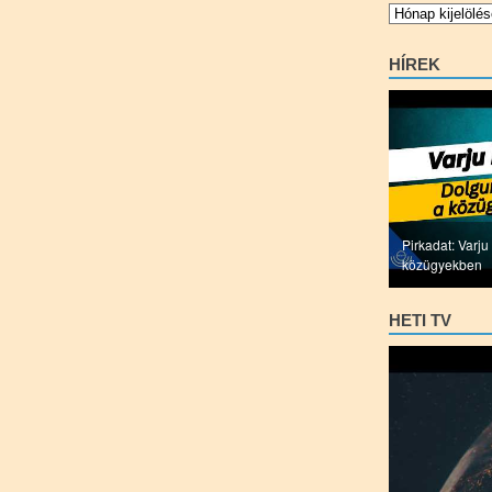
Archívum
HÍREK
Pirkadat: Varj
közügyekben
HETI TV