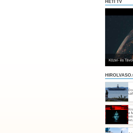
HETI TV
Közel- és Távo
HIROLVASO