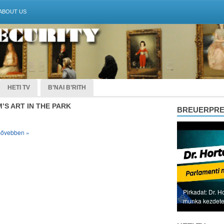
ABOUT US
HETI TV
B’NAI B’RITH
’S ART IN THE PARK
BREUERPR
ővebben »
Pirkadat: Dr. H
munka kezdet