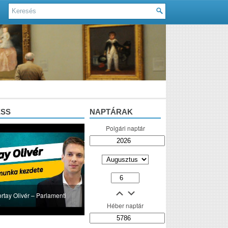
ESS
NAPTÁRAK
Polgári naptár
ortay Olivér – Parlamenti
e
Héber naptár