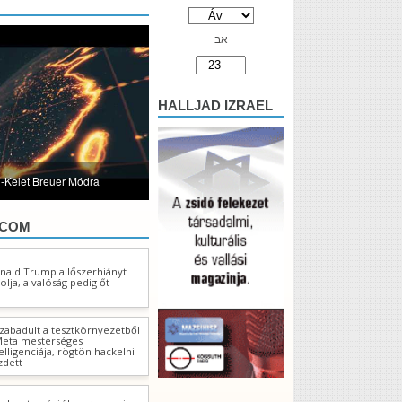
אב
HALLJAD IZRAEL
l-Kelet Breuer Módra
.COM