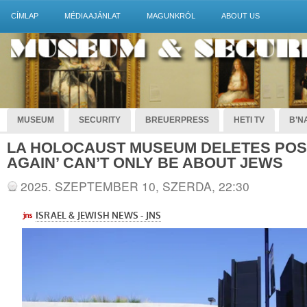
CÍMLAP
MÉDIA AJÁNLAT
MAGUNKRÓL
ABOUT US
MUSEUM
SECURITY
BREUERPRESS
HETI TV
B’NA
LA HOLOCAUST MUSEUM DELETES POST
AGAIN’ CAN’T ONLY BE ABOUT JEWS
2025. SZEPTEMBER 10, SZERDA, 22:30