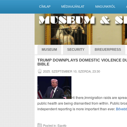
CÍMLAP
MÉDIA AJÁNLAT
MAGUNKRÓL
MUSEUM
SECURITY
BREUERPRESS
TRUMP DOWNPLAYS DOMESTIC VIOLENCE DU
BIBLE
2025. SZEPTEMBER 10, SZERDA, 23:30
Hi there,Immigration raids are sprea
public health are being dismantled from within. Public b
independent reporting is more important than ever.
Bőveb
Posted in: Egyéb