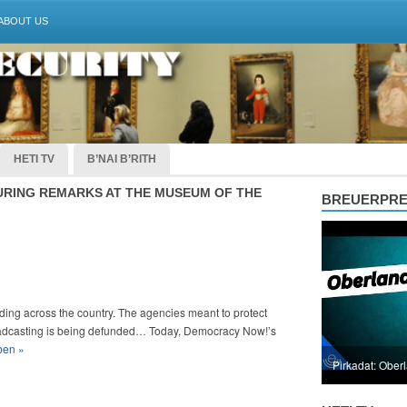
ABOUT US
HETI TV
B’NAI B’RITH
RING REMARKS AT THE MUSEUM OF THE
BREUERPR
ding across the country. The agencies meant to protect
roadcasting is being defunded… Today, Democracy Now!’s
ben »
Pirkadat: Ober