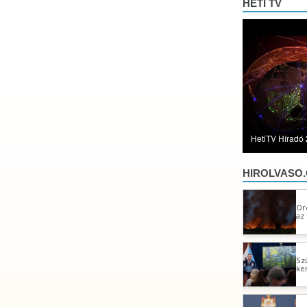
HETI TV
HetiTV Híradó 
HIROLVASO