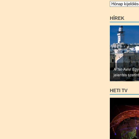
Archívum
HÍREK
A Tel-Avivi Egye
jelentés szerint
HETI TV