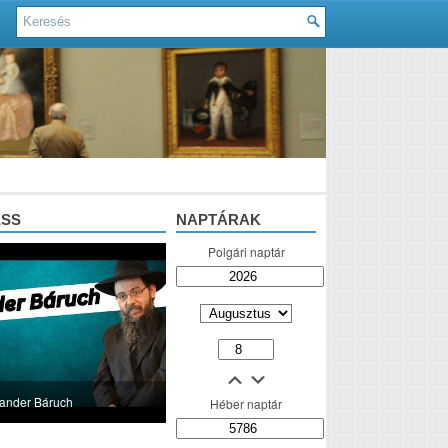
ESS
NAPTÁRAK
Polgári naptár
lander Báruch
Héber naptár