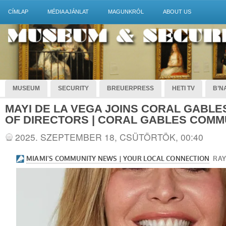
CÍMLAP
MÉDIA AJÁNLAT
MAGUNKRÓL
ABOUT US
MUSEUM
SECURITY
BREUERPRESS
HETI TV
B’NA
MAYI DE LA VEGA JOINS CORAL GABL
OF DIRECTORS | CORAL GABLES COMM
2025. SZEPTEMBER 18, CSÜTÖRTÖK, 00:40