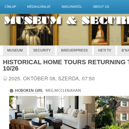
CÍMLAP
MÉDIA AJÁNLAT
MAGUNKRÓL
ABOUT US
MUSEUM
SECURITY
BREUERPRESS
HETI TV
B’NA
HISTORICAL HOME TOURS RETURNING
10/26
2025. OKTÓBER 08, SZERDA, 07:50