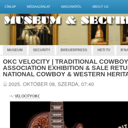
CÍMLAP
MÉDIA AJÁNLAT
MAGUNKRÓL
ABOUT US
MUSEUM
SECURITY
BREUERPRESS
HETI TV
B’NA
OKC VELOCITY | TRADITIONAL COWBOY
ASSOCIATION EXHIBITION & SALE RET
NATIONAL COWBOY & WESTERN HERI
2025. OKTÓBER 08, SZERDA, 07:40