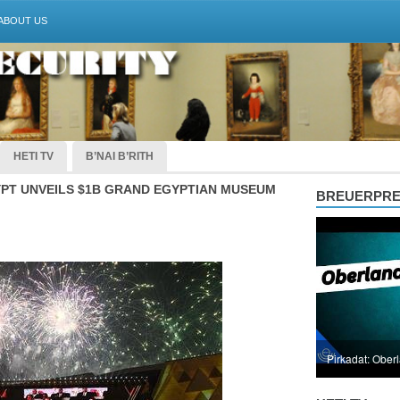
ABOUT US
HETI TV
B’NAI B’RITH
PT UNVEILS $1B GRAND EGYPTIAN MUSEUM
BREUERPR
Pirkadat: Ober