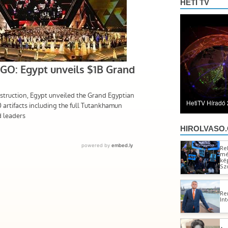
HETI TV
HetiTV Híradó 
HIROLVASO