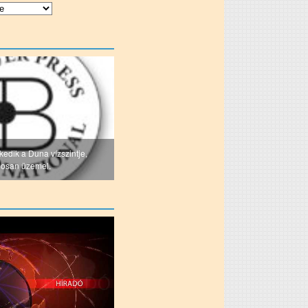
kedik a Duna vízszintje,
gosan üzemel.