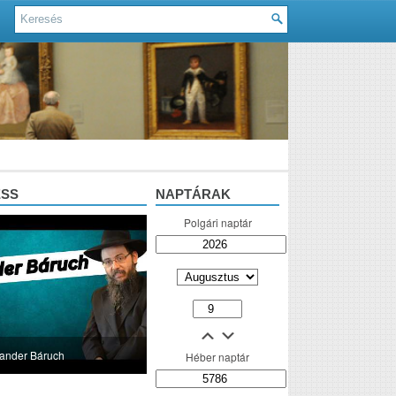
ESS
NAPTÁRAK
Polgári naptár
lander Báruch
Héber naptár