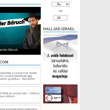
אב
HALLJAD IZRAEL
lander Báruch
.COM