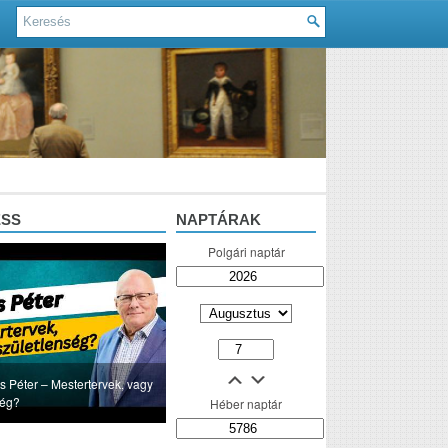
ESS
NAPTÁRAK
Polgári naptár
s Péter – Mestertervek, vagy
ség?
Héber naptár