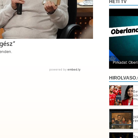
HETI TV
Pirkadat: Ober
HIROLVASO