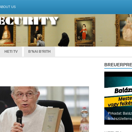
ABOUT US
HETI TV
B’NAI B’RITH
BREUERPR
Pirkadat: Baláz
felkészületlen