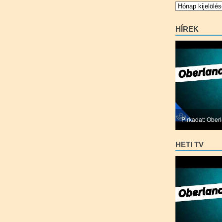
Archívum
HÍREK
Pirkadat: Ober
HETI TV