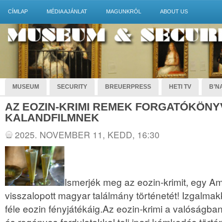
CÍMLAP
MÉDIA AJÁNLAT
MAGUNKRÓL
ABOUT US
MUSEUM
SECURITY
BREUERPRESS
HETI TV
B’NA
AZ EOZIN-KRIMI REMEK FORGATÓKÖNY
KALANDFILMNEK
2025. NOVEMBER 11, KEDD, 16:30
Ismerjék meg az eozin-krimit, egy Am
visszalopott magyar találmány történetét! Izgalmakk
féle eozin fényjátékáig.Az eozin-krimi a valóságba
és regényes fordulatokkal teli ipari kémkedés tört