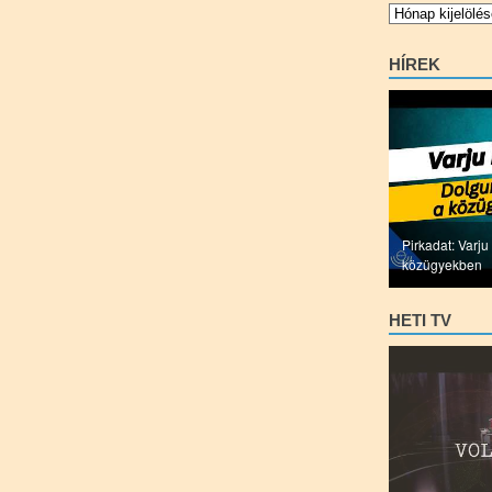
Archívum
HÍREK
Pirkadat: Varj
közügyekben
HETI TV