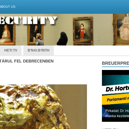
ABOUT US
HETI TV
B’NAI B’RITH
 TÁRUL FEL DEBRECENBEN
BREUERPR
Pirkadat: Dr. H
munka kezdet