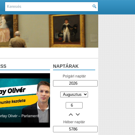
ESS
NAPTÁRAK
Polgári naptár
ortay Olivér – Parlamenti
e
Héber naptár