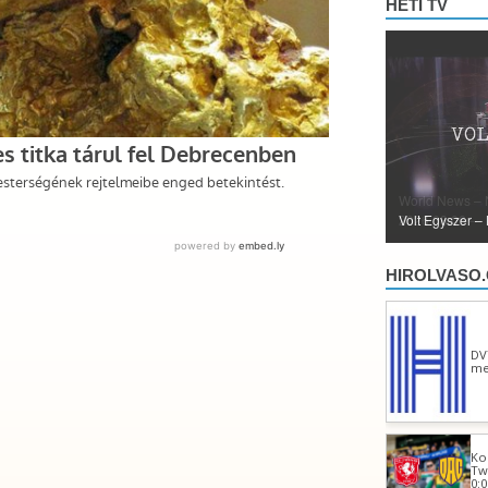
HETI TV
World News – Nachric
– 2026.08.06
HIROLVASO