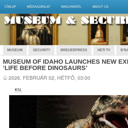
CÍMLAP
MÉDIA AJÁNLAT
MAGUNKRÓL
ABOUT US
MUSEUM
SECURITY
BREUERPRESS
HETI TV
B’NA
MUSEUM OF IDAHO LAUNCHES NEW EXH
‘LIFE BEFORE DINOSAURS’
2026. FEBRUÁR 02, HÉTFŐ, 03:00