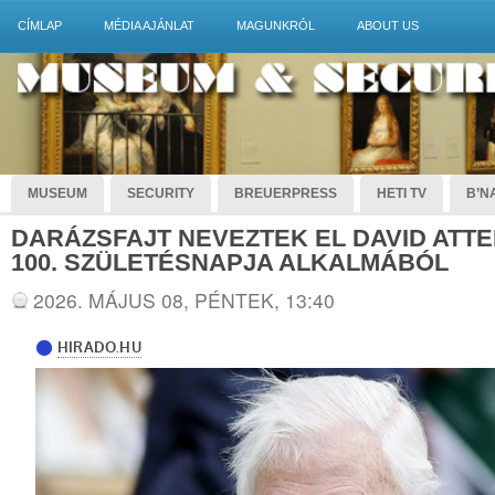
CÍMLAP
MÉDIA AJÁNLAT
MAGUNKRÓL
ABOUT US
MUSEUM
SECURITY
BREUERPRESS
HETI TV
B’NA
DARÁZSFAJT NEVEZTEK EL DAVID AT
100. SZÜLETÉSNAPJA ALKALMÁBÓL
2026. MÁJUS 08, PÉNTEK, 13:40