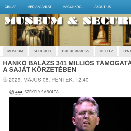
CÍMLAP
MÉDIA AJÁNLAT
MAGUNKRÓL
ABOUT US
MUSEUM
SECURITY
BREUERPRESS
HETI TV
B’NA
HANKÓ BALÁZS 341 MILLIÓS TÁMOGAT
A SAJÁT KÖRZETÉBEN
2026. MÁJUS 08, PÉNTEK, 12:40