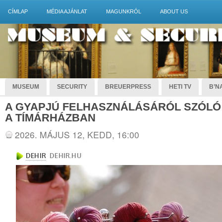
CÍMLAP
MÉDIA AJÁNLAT
MAGUNKRÓL
ABOUT US
MUSEUM
SECURITY
BREUERPRESS
HETI TV
B’NA
A GYAPJÚ FELHASZNÁLÁSÁRÓL SZÓLÓ K
A TÍMÁRHÁZBAN
2026. MÁJUS 12, KEDD, 16:00