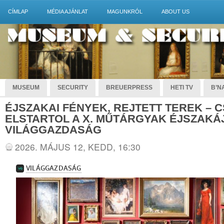
CÍMLAP
MÉDIA AJÁNLAT
MAGUNKRÓL
ABOUT US
MUSEUM
SECURITY
BREUERPRESS
HETI TV
B’NA
ÉJSZAKAI FÉNYEK, REJTETT TEREK –
ELSTARTOL A X. MŰTÁRGYAK ÉJSZAKÁJ
VILÁGGAZDASÁG
2026. MÁJUS 12, KEDD, 16:30