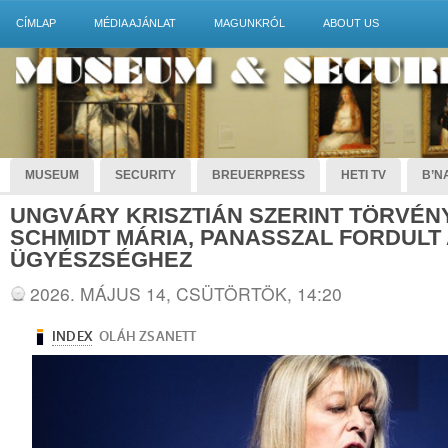
CÍMLAP
MÉDIA AJÁNLAT
MAGUNKRÓL
ABOUT US
MUSEUM
SECURITY
BREUERPRESS
HETI TV
B’NA
UNGVÁRY KRISZTIÁN SZERINT TÖRVÉN
SCHMIDT MÁRIA, PANASSZAL FORDULT
ÜGYÉSZSÉGHEZ
2026. MÁJUS 14, CSÜTÖRTÖK, 14:20