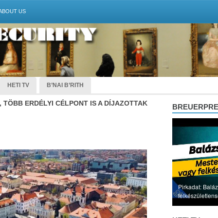
ABOUT US
HETI TV
B’NAI B’RITH
, TÖBB ERDÉLYI CÉLPONT IS A DÍJAZOTTAK
BREUERPR
Pirkadat: Baláz
felkészületlen