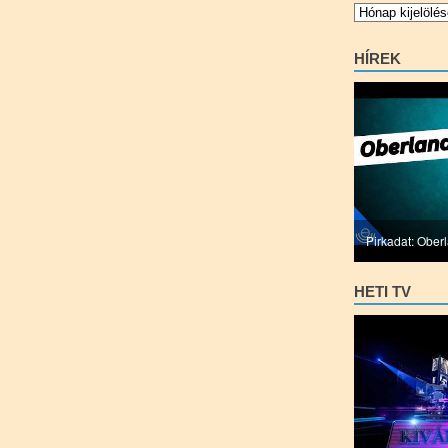
Archívum
HÍREK
Pirkadat: Ober
HETI TV