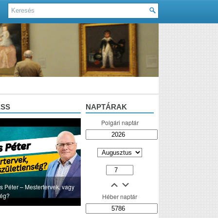
ESS
NAPTÁRAK
Polgári naptár
s Péter – Mestertervek, vagy
ség?
Héber naptár