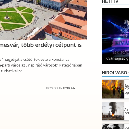
HETI TV
Kívánságszolgá
HIROLVASO