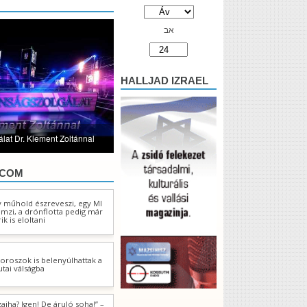
אב
HALLJAD IZRAEL
lat Dr. Klement Zoltánnal
.COM