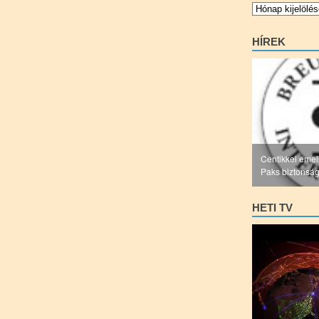
Archívum
HÍREK
Centikkel emel
Paks biztonsá
HETI TV