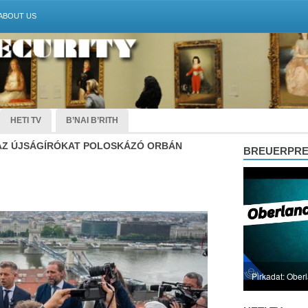
ABOUT US
HETI TV
B’NAI B’RITH
 AZ ÚJSÁGÍRÓKAT POLOSKÁZÓ ORBÁN
BREUERPR
Pirkadat: Ober