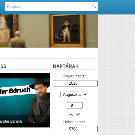
ESS
NAPTÁRAK
Polgári naptár
lander Báruch
Héber naptár