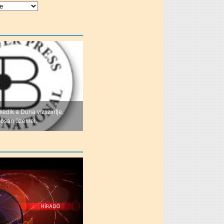
kedik a Duna vízszintje,
gosan üzemel.