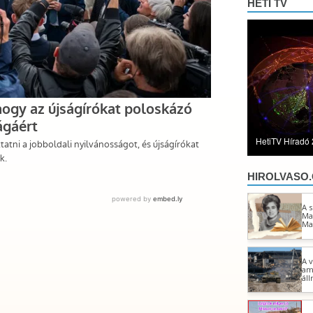
HETI TV
HetiTV Híradó 
HIROLVASO