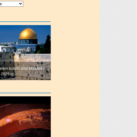
tem kutatói által készített új
 2025-ig...