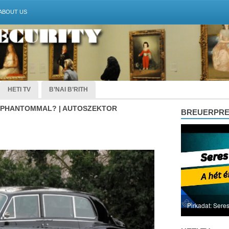
ABOUT US
HETI TV
B’NAI B’RITH
GI PHANTOMMAL? | AUTOSZEKTOR
BREUERPR
Pirkadat: Seres