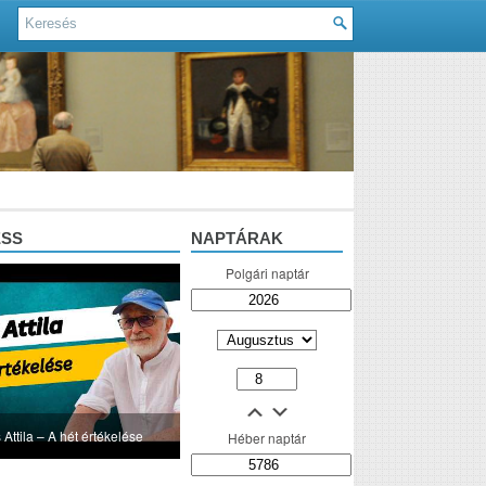
ESS
NAPTÁRAK
Polgári naptár
 Attila – A hét értékelése
Héber naptár