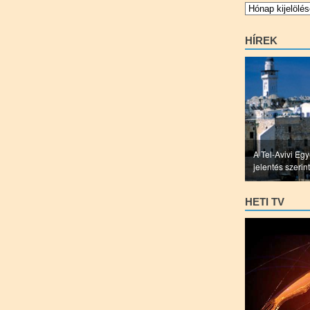
Archívum
HÍREK
A Tel-Avivi Egye
jelentés szerint
HETI TV