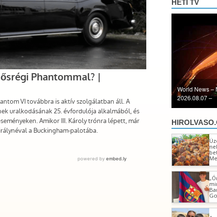
HETI TV
World News – Nachric
– 2026.08.07
HIROLVASO